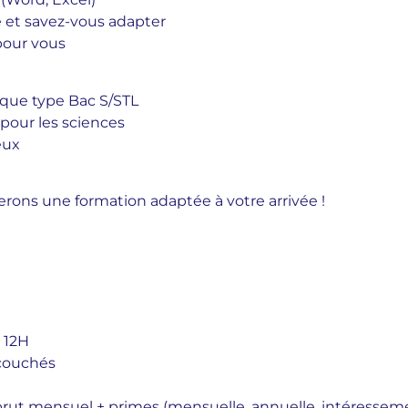
e et savez-vous adapter
 pour vous
ique type Bac S/STL
pour les sciences
eux
erons une formation adaptée à votre arrivée !
 12H
écouchés
 brut mensuel + primes (mensuelle, annuelle, intéresseme